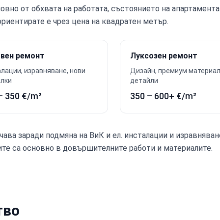
новно от обхвата на работата, състоянието на апартамента
ориентирате е чрез цена на квадратен метър.
вен ремонт
Луксозен ремонт
лации, изравняване, нови
Дизайн, премиум материал
илки
детайли
– 350 €/m²
350 – 600+ €/m²
ава заради подмяна на ВиК и ел. инсталации и изравняван
ите са основно в довършителните работи и материалите.
тво