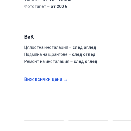
Фототапет –
от 200 €
ВиК
Цялостна инсталация –
след оглед
Подмяна на щрангове –
след оглед
Ремонт на инсталация –
след оглед
Виж всички цени →
баня лозенец
баня лозенец
обект ж