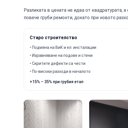
Разликата в цената не идва от квадратурата, а
повече груби ремонти, докато при новото разх
Старо строителство
• Подмяна на ВиК и ел. инсталации
• Изравняване на подове и стени
• Скритите дефекти са чести
• По-високи разходи в началото
+15% – 35% при грубия етап