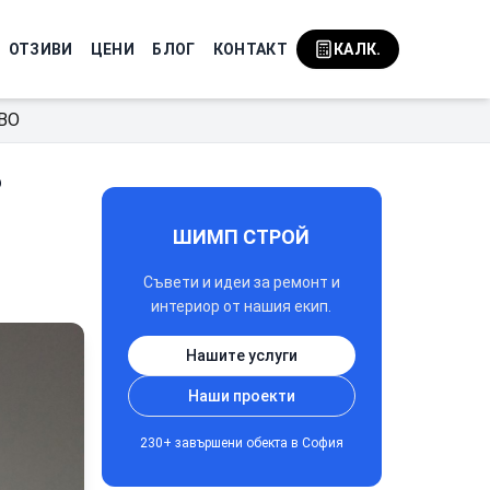
ОТЗИВИ
ЦЕНИ
БЛОГ
КОНТАКТ
КАЛК.
ВО
?
ШИМП СТРОЙ
Съвети и идеи за ремонт и
интериор от нашия екип.
Нашите услуги
Наши проекти
230+ завършени обекта в София