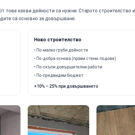
 от това какви дейности са нужни. Старото строителство 
одите са основно за довършване.
Ново строителство
• По-малко груби дейности
• По-добра основа (прави стени, подове)
• По-скъпи довършителни работи
• По-предвидим бюджет
+10% – 25% при довършването