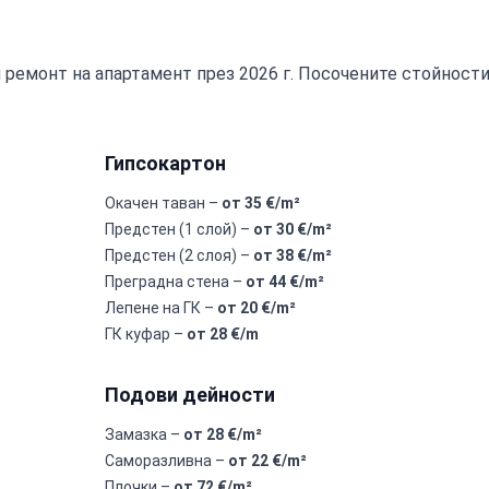
ремонт на апартамент през 2026 г. Посочените стойности
Гипсокартон
Окачен таван –
от 35 €/m²
Предстен (1 слой) –
от 30 €/m²
Предстен (2 слоя) –
от 38 €/m²
Преградна стена –
от 44 €/m²
Лепене на ГК –
от 20 €/m²
ГК куфар –
от 28 €/m
Подови дейности
Замазка –
от 28 €/m²
Саморазливна –
от 22 €/m²
Плочки –
от 72 €/m²