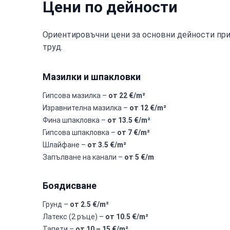
Цени по дейности
Ориентировъчни цени за основни дейности при 
труд.
Мазилки и шпакловки
Гипсова мазилка –
от 22 €/m²
Изравнителна мазилка –
от 12 €/m²
Фина шпакловка –
от 13.5 €/m²
Гипсова шпакловка –
от 7 €/m²
Шлайфане –
от 3.5 €/m²
Запълване на канали –
от 5 €/m
Боядисване
Грунд –
от 2.5 €/m²
Латекс (2 ръце) –
от 10.5 €/m²
Тапети –
от 10 – 15 €/m²