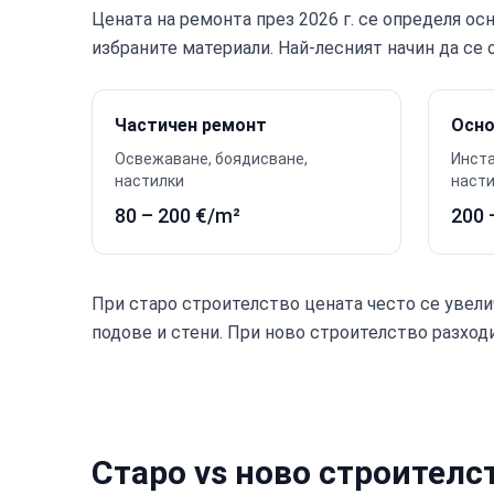
Цената на ремонта през 2026 г. се определя ос
избраните материали. Най-лесният начин да се 
Частичен ремонт
Осно
Освежаване, боядисване,
Инста
настилки
наст
80 – 200 €/m²
200 
При старо строителство цената често се увелич
подове и стени. При ново строителство разход
Старо vs ново строителс