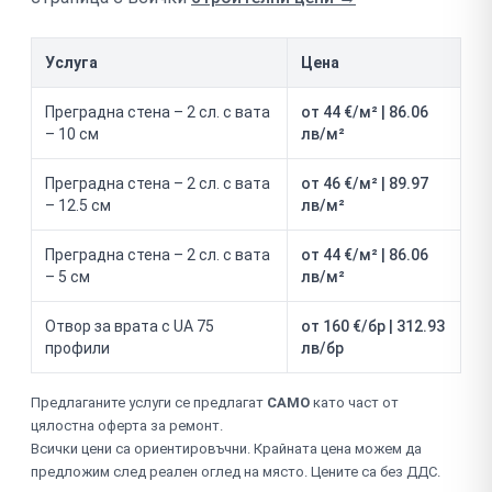
Услуга
Цена
Преградна стена – 2 сл. с вата
от 44 €/м² | 86.06
– 10 см
лв/м²
Преградна стена – 2 сл. с вата
от 46 €/м² | 89.97
– 12.5 см
лв/м²
Преградна стена – 2 сл. с вата
от 44 €/м² | 86.06
– 5 см
лв/м²
Отвор за врата с UA 75
от 160 €/бр | 312.93
профили
лв/бр
Предлаганите услуги се предлагат
САМО
като част от
цялостна оферта за ремонт.
Всички цени са ориентировъчни. Крайната цена можем да
предложим след реален оглед на място. Цените са без ДДС.