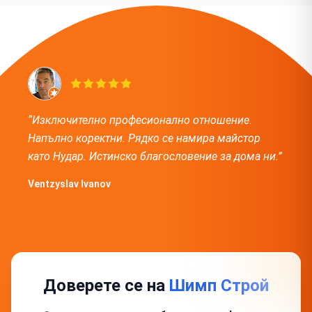
“Изключително професионално отношение.
Напълно коректни. Рядко се намира майстор
като Нудар. Истинско благословение за дома ни.”
Ventzyslav Ivanov
Доверете се на
Шимп Строй