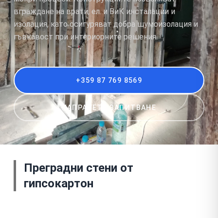
вграждане на врати, ел. и ВиК инсталации и
изолация, като осигуряват добра шумоизолация и
гъвкавост при интериорните решения.
+359 87 769 8569
НАПРАВЕТЕ ЗАПИТВАНЕ
Преградни стени от
гипсокартон