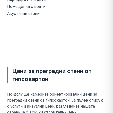
Помещения с врати
Акустични стени
Монтаж на гипсокартон – професионален монтаж
Монтаж на гипсокартон – 
Монтаж на гипсокартон – професионален монтаж
Монтаж на гипсокартон – 
Монтаж на гипсокартон – професионален монтаж
Монтаж на гипсокартон – 
Цени за преградни стени от
гипсокартон
По-долу ще намерите ориентировъчни цени за
преградни стени от гипсокартон
. За пълен списък
с услуги и актуални цени, разгледайте нашата
страница с всички
строителни цени →