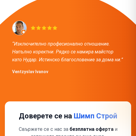
“Изключително професионално отношение.
Напълно коректни. Рядко се намира майстор
като Нудар. Истинско благословение за дома ни.”
Ventzyslav Ivanov
Доверете се на
Шимп Строй
Свържете се с нас за
безплатна оферта
и