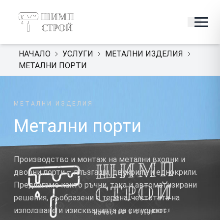
НАЧАЛО
УСЛУГИ
МЕТАЛНИ ИЗДЕЛИЯ
МЕТАЛНИ ПОРТИ
МЕТАЛНИ ИЗДЕЛИЯ
Метални порти
Производство и монтаж на метални входни и
дворни порти – плъзгащи, двукрили и еднокрили.
Предлагаме както ръчни, така и автоматизирани
решения, съобразени с терена, честотата на
използване и изискванията за сигурност.