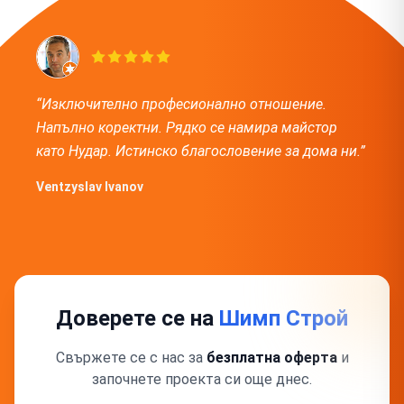
“Изключително професионално отношение.
Напълно коректни. Рядко се намира майстор
като Нудар. Истинско благословение за дома ни.”
Ventzyslav Ivanov
Доверете се на
Шимп Строй
Свържете се с нас за
безплатна оферта
и
започнете проекта си още днес.