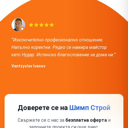
“Изключително професионално отношение.
Напълно коректни. Рядко се намира майстор
като Нудар. Истинско благословение за дома ни.”
Ventzyslav Ivanov
Доверете се на
Шимп Строй
Свържете се с нас за
безплатна оферта
и
започнете проекта си още днес.