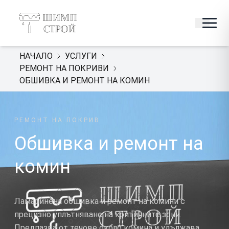
НАЧАЛО
УСЛУГИ
РЕМОНТ НА ПОКРИВИ
ОБШИВКА И РЕМОНТ НА КОМИН
РЕМОНТ НА ПОКРИВ
Обшивка и ремонт на
комин
Ламаринена обшивка и ремонт на комини с
прецизно уплътняване на критичните зони.
Предпазва от течове около комина и удължава