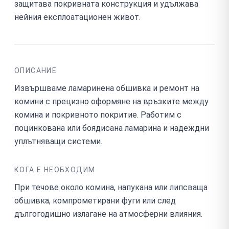
защитава покривната конструкция и удължава
нейния експлоатационен живот.
ОПИСАНИЕ
Извършваме ламаринена обшивка и ремонт на
комини с прецизно оформяне на връзките между
комина и покривното покритие. Работим с
поцинкована или боядисана ламарина и надеждни
уплътняващи системи.
КОГА Е НЕОБХОДИМ
При течове около комина, напукана или липсваща
обшивка, компрометирани фуги или след
дългогодишно излагане на атмосферни влияния.