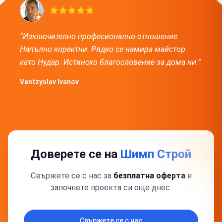
“Изключително професионално отношение.
Напълно коректни. Рядко се намира майстор
като Нудар. Истинско благословение за дома ни.”
Ventzyslav Ivanov
Доверете се на
Шимп Строй
Свържете се с нас за
безплатна оферта
и
започнете проекта си още днес.
Свържете се с нас