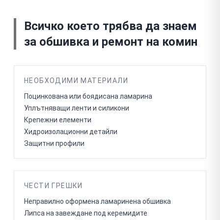
Всичко което трябва да знаем
за
обшивка и ремонт на комин
НЕОБХОДИМИ МАТЕРИАЛИ
Поцинкована или боядисана ламарина
Уплътняващи ленти и силикони
Крепежни елементи
Хидроизолационни детайли
Защитни профили
ЧЕСТИ ГРЕШКИ
Неправилно оформена ламаринена обшивка
Липса на завеждане под керемидите