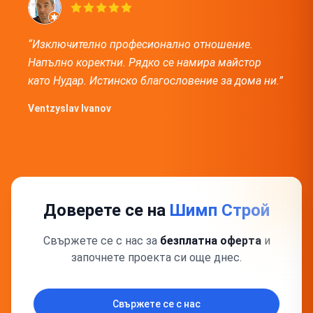
“Изключително професионално отношение.
Напълно коректни. Рядко се намира майстор
като Нудар. Истинско благословение за дома ни.”
Ventzyslav Ivanov
Доверете се на
Шимп Строй
Свържете се с нас за
безплатна оферта
и
започнете проекта си още днес.
Свържете се с нас